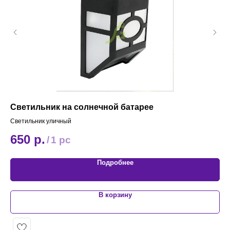
Светильник на солнечной батарее
Пе
Светильник уличный
Пес
650
р.
9
/
1 pc
Подробнее
В корзину