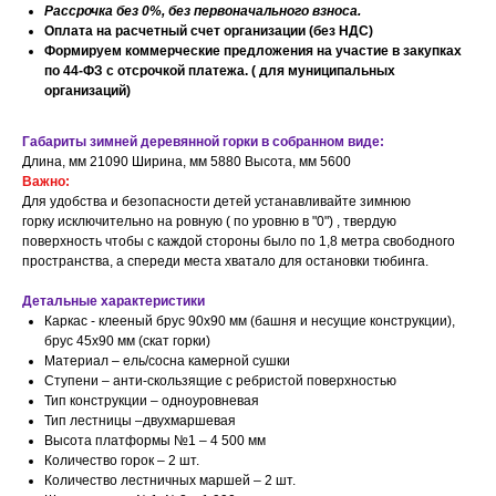
Рассрочка без 0%, без первоначального взноса.
Оплата на расчетный счет организации (без НДС)
Формируем коммерческие предложения на участие в закупках
по 44-ФЗ с отсрочкой платежа. ( для муниципальных
организаций)
Габариты зимней деревянной горки в собранном виде:
Длина, мм 21090 Ширина, мм 5880 Высота, мм 5600
Важно:
Для удобства и безопасности детей устанавливайте зимнюю
горку исключительно на ровную ( по уровню в "0") , твердую
поверхность чтобы с каждой стороны было по 1,8 метра свободного
пространства, а спереди места хватало для остановки тюбинга.
Детальные характеристики
Каркас - клееный брус 90х90 мм (башня и несущие конструкции),
брус 45х90 мм (скат горки)
Материал – ель/сосна камерной сушки
Ступени – анти-скользящие с ребристой поверхностью
Тип конструкции – одноуровневая
Тип лестницы –двухмаршевая
Высота платформы №1 – 4 500 мм
Количество горок – 2 шт.
Количество лестничных маршей – 2 шт.