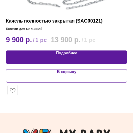
Качель полностью закрытая (SAC00121)
Го
Качели для малышей
Ска
9 900
р.
13 900
р.
5
/
1 pc
/
1 pc
Подробнее
В корзину