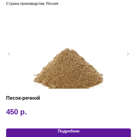
Страна производства: Россия
Песок-речной
Ка
Кач
450
р.
1
Подробнее