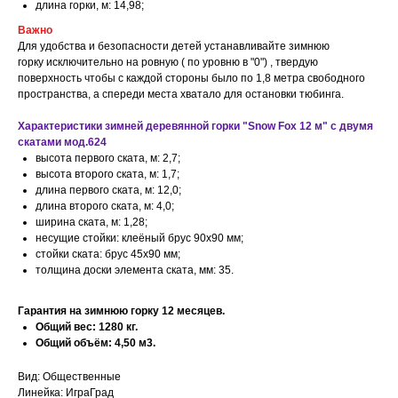
длина горки, м: 14,98;
Важно
Для удобства и безопасности детей устанавливайте зимнюю
горку исключительно на ровную ( по уровню в "0") , твердую
поверхность чтобы с каждой стороны было по 1,8 метра свободного
пространства, а спереди места хватало для остановки тюбинга.
Характеристики зимней деревянной горки "Snow Fox 12 м" с двумя
скатами мод.624
высота первого ската, м: 2,7;
высота второго ската, м: 1,7;
длина первого ската, м: 12,0;
длина второго ската, м: 4,0;
ширина ската, м: 1,28;
несущие стойки: клеёный брус 90х90 мм;
стойки ската: брус 45х90 мм;
толщина доски элемента ската, мм: 35.
Гарантия на зимнюю горку 12 месяцев.
Общий вес: 1280 кг.
Общий объём: 4,50 м3.
Вид: Общественные
Линейка: ИграГрад