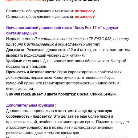
Принимаем заявки
на участие в закупках по 44-ФЗ
Стоимость оборудования с монтажом:
по запросу
Стоимость оборудования с доставкой:
по запросу
Описание зимней деревянной горки "Snow Fox 12 м" с двумя
скатами мод.624
Изделие имеет
Декларацию о соответствии ТР ЕАЭС 038, поэтому
пригодно к использованию в общественных местах.
Два ската:
Различная длина ската 12 и 4 метра, что позволяет детям
выбирать подходящий уровень для катания.
Удобные лестницы
: Две широкие лестницы обеспечивает быстрый
подъем на аттракцион.
Прочность и безопасность:
Горка спроектирована с учётом всех
действующих нормативов. Конструкция изготовлена из бруса
камерной сушки, что гарантирует долговечность и надежность в
использовании.
Зимняя горка имеет 3 цвета пропитки: Сосна, Синий, белый
.
Дополнительная функция :
Данная горка опционально
может иметь еще одну важную
особенность - подсветку.
Это делает ее еще более яркой и
привлекательной, особенно в темное время суток. Подсветка создает
атмосферу волшебства и позволяет наслаждаться зимними
развлечениями даже в темное время дня.