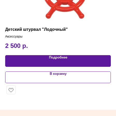
Детский штурвал "Лодочный"
Ст
Аксессуары
Акс
2 500
р.
8
Подробнее
В корзину