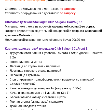
ГАРАНТИЯ ЛУЧШЕЙ ЦЕНЫ
(нашли дешевле? Снизим)
Стоимость оборудования с монтажом:
по запросу
Стоимость оборудования с доставкой:
по запросу
Описание детской площадки Club Saigon ( Сайгон) 1:
Материал комплекса из прочной
карельской сосны 1-го сорта
,
которая обработана тщательной шлифовкой и
покрыта безопасной
краской «Galamix
».
Несущие стойки выполнены из сборного бруса 90х90 мм.
Комплектация детской площадки Club Saigon ( Сайгон) 1:
Двухуровневая башня 1 уровень - высота 1,5м; 2 уровень - высота
2,2м
Горка длинная 3 метра
Лестница со ступенями и перилами
Лестница с первого этажа на второй
Песочница с крышкой
(при открывании трансформируется в лавочки со спинками)
Столик с лавочкой
Качели «гнездо» диаметром 1м (нагрузка до 100кг)
Качели трансформер от 1 до 15 лет (3 в 1)
Баскетбольное кольцо с сеткой и щитом
Горная стенка (скалолазка) с канатом
Двойная шведская стенка