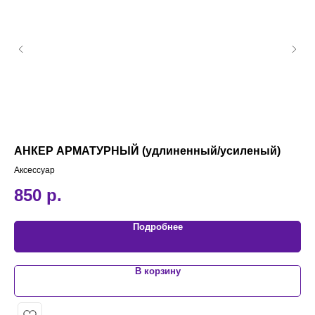
АНКЕР АРМАТУРНЫЙ (удлиненный/усиленый)
Го
Аксессуар
Ска
850
р.
5
Подробнее
В корзину