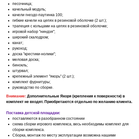
песочница;
качельный модуль;
качели гнездо-паутинка 100;
гибкие качели на цепях в резиновой оболочке (2 шт.);
трапеция с кольцами на цепях в резиновой оболочке;
игровой набор "ниндзя";
широкий скалодром;
канат;
рукоход;
доска "крестики-нолики";
меловая доска;
бинокль;
штурвал;
крепежный элемент "якорь" (2 шт.);
комплект фурнитуры;
руководство по сборке.
Внимание:
Дополнительные Якоря (крепления к поверхности) в
комплект не входят. Приобретаются отдельно по желанию клиента.
Поставка детской площадки:
поставляются в разобранном состоянии
схема сборки игрового комплекса, весь необходимы комплект для
сборки комплекса.
Сборка, монтаж по месту эксплуатации возможна нашими