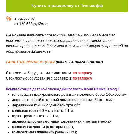
Купить в рассрочку от Тинькофф
%
В рассрочку
от 120 633 руб/мес
Вы можете написать / позвонить Нам и Мы подберем для Вас
несколько вариантов детских площадок под размеры вашей
территории, под любой бюджет в течении 30 минут с гарантией на
оборудование 12 месяцев.
ГАРАНТИЯ ЛУЧШЕЙ ЦЕНЫ
(нашли дешевле? Снизим)
Стоимость оборудования с монтажом:
по запросу
Стоимость оборудования с доставкой:
по запросу
Комплектация детской площадки Крепость Фани Deluxe 3 мод.1
конструкция двухуровневого домика из клееного бруса 100х100 мм;
дополнительный открытый домик с защитными бортиками;
деревянные крыши с "дымовой трубой";
волновая горка 4,0 м c высоты 2,1 м;
горка-труба c высоты 2,1 м;
двойная широкая лестница: деревянная и металлическая;
веревочная лестница (шторм-трап);
комплект металлических ручек (2 шт.);