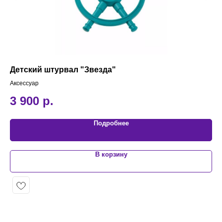
Детский штурвал "Звезда"
Ка
Аксессуар
Кач
3 900
р.
1
Подробнее
В корзину