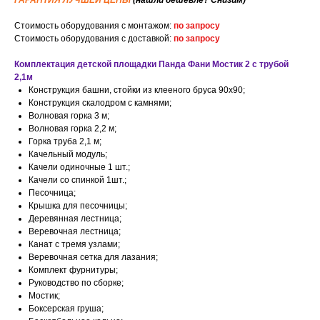
ГАРАНТИЯ ЛУЧШЕЙ ЦЕНЫ
(нашли дешевле? Снизим)
Стоимость оборудования с монтажом:
по запросу
Стоимость оборудования с доставкой:
по запросу
Комплектация детской площадки Панда Фани Мостик 2 с трубой
2,1м
Конструкция башни, стойки из клееного бруса 90х90;
Конструкция скалодром с камнями;
Волновая горка 3 м;
Волновая горка 2,2 м;
Горка труба 2,1 м;
Качельный модуль;
Качели одиночные 1 шт.;
Качели со спинкой 1шт.;
Песочница;
Крышка для песочницы;
Деревянная лестница;
Веревочная лестница;
Канат с тремя узлами;
Веревочная сетка для лазания;
Комплект фурнитуры;
Руководство по сборке;
Мостик;
Боксерская груша;