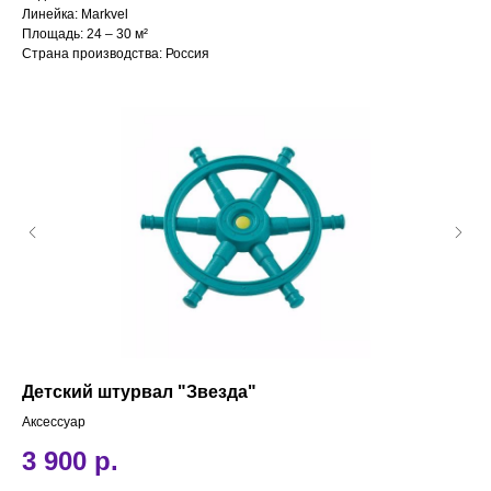
Линейка: Markvel
Площадь: 24 – 30 м²
Страна производства: Россия
Детский штурвал "Звезда"
Пе
Аксессуар
4
3 900
р.