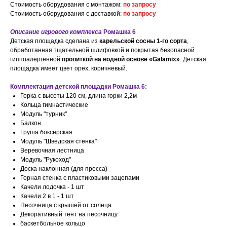
Стоимость оборудования с монтажом:
по запросу
Стоимость оборудования с доставкой:
по запросу
Описание игрового комплекса
Ромашка 6
Детская площадка сделана из
карельской сосны 1-го сорта
,
обработанная тщательной шлифовкой и покрытая безопасной
гиппоалергенной
пропиткой на водной основе «Galamix»
. Детская
площадка имеет цвет орех, коричневый.
Комплектация детской площадки Ромашка 6:
Горка с высоты 120 см, длина горки 2,2м
Кольца гимнастические
Модуль "турник"
Балкон
Груша боксерская
Модуль "Шведская стенка"
Веревочная лестница
Модуль "Рукоход"
Доска наклонная (для пресса)
Горная стенка с пластиковыми зацепами
Качели лодочка - 1 шт
Качели 2 в 1 - 1 шт
Песочница с крышей от солнца
Декоративный тент на песочницу
баскетбольное кольцо