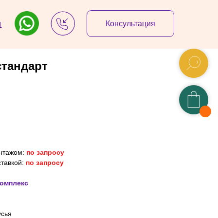
Консультация
1
стандарт
онтажом:
по запросу
ставкой:
по запросу
комплекс
усья