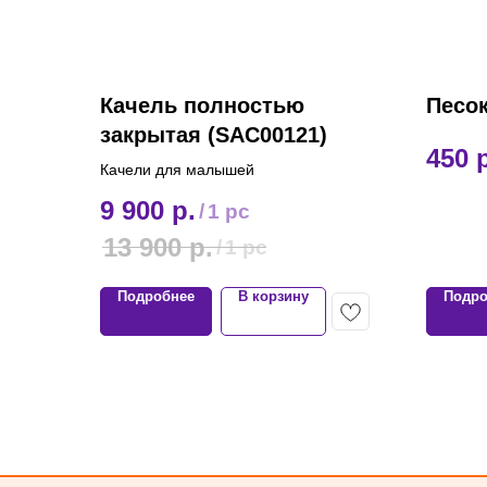
Качель полностью
Песо
закрытая (SAC00121)
450
Качели для малышей
9 900
р.
/
1 pc
13 900
р.
/
1 pc
Подробнее
В корзину
Подро