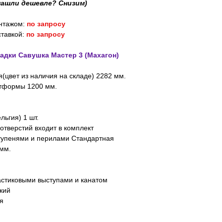
нашли дешевле? Снизим)
онтажом:
по запросу
ставкой:
по запросу
адки Савушка Мастер 3 (Махагон)
я(цвет из наличия на складе) 2282 мм.
тформы 1200 мм.
льгия) 1 шт.
тверстий входит в комплект
тупенями и перилами Стандартная
мм.
астиковыми выступами и канатом
кий
я