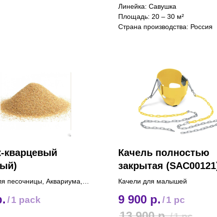
Линейка: Савушка
Площадь: 20 – 30 м²
Страна производства: Россия
к-кварцевый
Качель полностью
тый)
закрытая (SAC00121
ля песочницы, Аквариума,
Качели для малышей
р.
9 900
р.
/
1 pack
/
1 pc
13 900
р.
/
1 pc