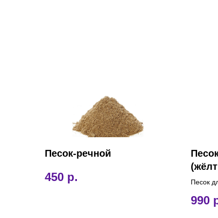
Песок-речной
Песо
(жёл
450
р.
Песок д
Декора.
990